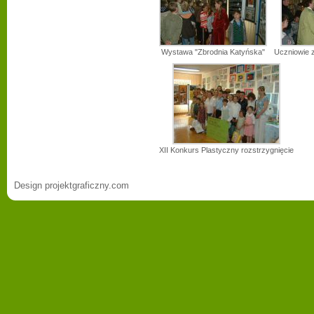
Wystawa "Zbrodnia Katyńska"
Uczniowie 
XII Konkurs Plastyczny rozstrzygnięcie
Design projektgraficzny.com