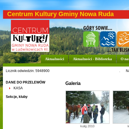
Centrum Kultury Gminy Nowa Ruda
Aktualności
Aktualności - Biblioteka
O na
Licznik odwiedzin: 5948900
.
N
DANE DO PRZELEWÓW
Galeria
KASA
Sekcje, kluby
kulig 2010