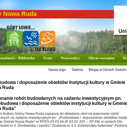
y Nowa Ruda
tualności - Biblioteka
O nas
Pracownicy
Oferta wynajmu
Ko
.
Nasze logo
Galeria
Biegaj w Górach Sowich
budowa i doposażenie obiektów instytucji kultury w Gminie
 Ruda
nanie robót budowlanych na zadaniu inwestycyjnym pn.
ebudowa i doposażenie obiektów instytucji kultury w Gmini
 Ruda”
m Kultury Gminy Nowa Ruda zaprasza do składania ofert na wykonanie robót
anych na zadaniu inwestycyjnym pn. „Przebudowa i doposażenie obiektów instytu
y w Gminie Nowa Ruda” nr RPDS.04.03.04-IP-03-02-355 – ZIT AW, w ramach Osi
etowej nr 4 „Środowisko i zasoby” Działanie nr 4.3 „Dziedzictwo kulturowe” Poddzi