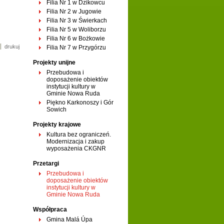
Filia Nr 1 w Dzikowcu
Filia Nr 2 w Jugowie
Filia Nr 3 w Świerkach
Filia Nr 5 w Woliborzu
Filia Nr 6 w Bożkowie
drukuj
Filia Nr 7 w Przygórzu
Projekty unijne
Przebudowa i
doposażenie obiektów
instytucji kultury w
Gminie Nowa Ruda
Piękno Karkonoszy i Gór
Sowich
Projekty krajowe
Kultura bez ograniczeń.
Modernizacja i zakup
wyposażenia CKGNR
Przetargi
Przebudowa i
doposażenie obiektów
instytucji kultury w
Gminie Nowa Ruda
Współpraca
Gmina Malá Úpa