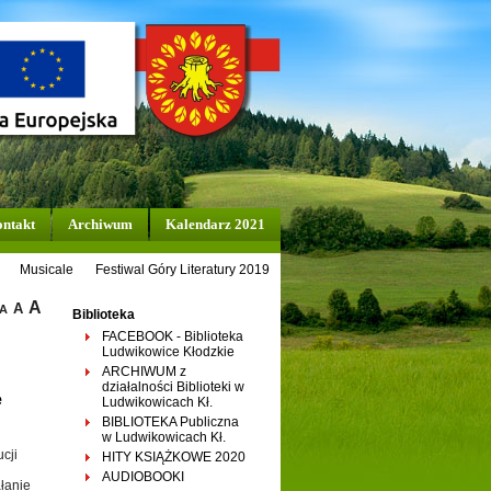
ntakt
Archiwum
Kalendarz 2021
Musicale
Festiwal Góry Literatury 2019
A
A
A
Biblioteka
FACEBOOK - Biblioteka
Ludwikowice Kłodzkie
ARCHIWUM z
działalności Biblioteki w
e
Ludwikowicach Kł.
BIBLIOTEKA Publiczna
w Ludwikowicach Kł.
cji
HITY KSIĄŻKOWE 2020
AUDIOBOOKI
ałanie