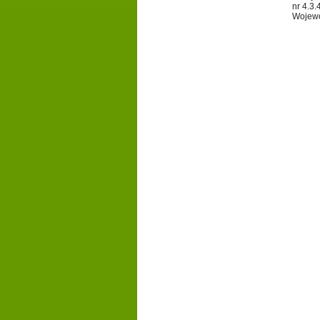
nr 4.3
Wojewó