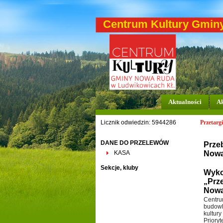
Centrum Kultury Gmin
Aktualności
Ak
Licznik odwiedzin: 5944286
Przetargi
DANE DO PRZELEWÓW
Prze
KASA
Nowa
Sekcje, kluby
Wyko
„Prz
Nowa
Centru
budowl
kultur
Prioryt