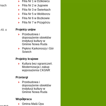
Filia Nr 1 w Dzikowcu
amach
Filia Nr 2 w Jugowie
Filia Nr 3 w Świerkach
Filia Nr 5 w Woliborzu
Filia Nr 6 w Bożkowie
Filia Nr 7 w Przygórzu
Projekty unijne
Kł. o
Przebudowa i
doposażenie obiektów
instytucji kultury w
Gminie Nowa Ruda
Piękno Karkonoszy i Gór
Sowich
Projekty krajowe
Kultura bez ograniczeń.
Modernizacja i zakup
wyposażenia CKGNR
Przetargi
Przebudowa i
doposażenie obiektów
instytucji kultury w
Gminie Nowa Ruda
Współpraca
Gmina Malá Úpa