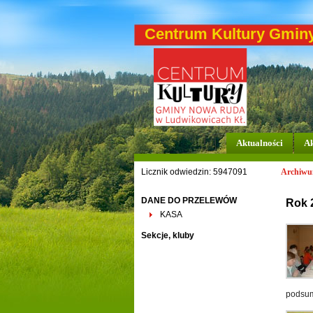
Centrum Kultury Gmin
Aktualności
Ak
Licznik odwiedzin: 5947091
Archiw
DANE DO PRZELEWÓW
Rok 
KASA
Sekcje, kluby
podsum