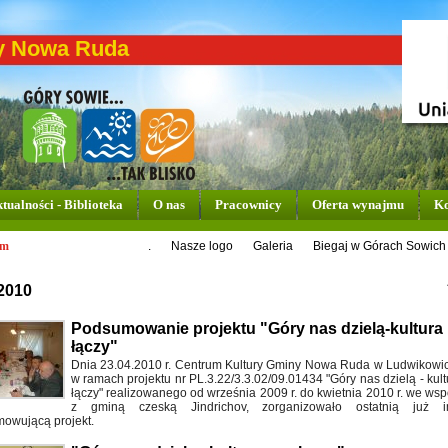
y Nowa Ruda
tualności - Biblioteka
O nas
Pracownicy
Oferta wynajmu
Ko
um
.
Nasze logo
Galeria
Biegaj w Górach Sowich
2010
Podsumowanie projektu "Góry nas dzielą-kultura
łączy"
Dnia 23.04.2010 r. Centrum Kultury Gminy Nowa Ruda w Ludwikowic
w ramach projektu nr PL.3.22/3.3.02/09.01434 "Góry nas dzielą - kul
łączy" realizowanego od września 2009 r. do kwietnia 2010 r. we wsp
z gminą czeską Jindrichov, zorganizowało ostatnią już i
owującą projekt.