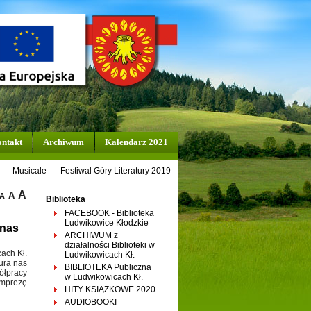
ntakt
Archiwum
Kalendarz 2021
Musicale
Festiwal Góry Literatury 2019
A
A
A
Biblioteka
FACEBOOK - Biblioteka
Ludwikowice Kłodzkie
 nas
ARCHIWUM z
działalności Biblioteki w
ach Kł.
Ludwikowicach Kł.
tura nas
BIBLIOTEKA Publiczna
ółpracy
w Ludwikowicach Kł.
mprezę
HITY KSIĄŻKOWE 2020
AUDIOBOOKI