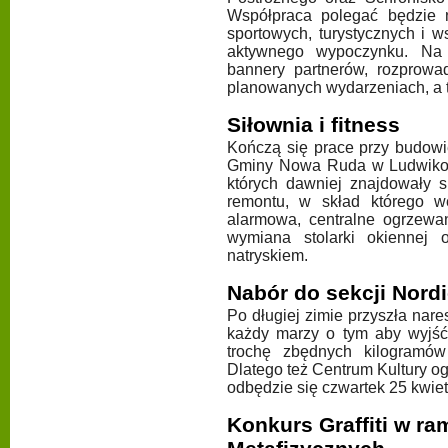
Współpraca polegać będzie 
sportowych, turystycznych i 
aktywnego wypoczynku. Na t
bannery partnerów, rozprowad
planowanych wydarzeniach, a 
Siłownia i fitness
Kończą się prace przy budowie
Gminy Nowa Ruda w Ludwikow
których dawniej znajdowały 
remontu, w skład którego we
alarmowa, centralne ogrzewan
wymiana stolarki okiennej 
natryskiem.
Nabór do sekcji Nord
Po długiej zimie przyszła nar
każdy marzy o tym aby wyjść 
trochę zbędnych kilogramó
Dlatego też Centrum Kultury og
odbędzie się czwartek 25 kwiet
Konkurs Graffiti w ra