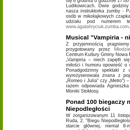
się 6 grudnia o godzinie 17.00
Ludikowicach. Dwie godziny
nasza instruktorka zumby - P
osób w mikołajkowych czapkac
udziału pod numerem te
www.agatahryciuk.zumba.com
Musical "Vampiria - ni
Z przyjemnością pragniem
przygotowany przez
Młodzi
Centrum Kultury Gminy Nowa 
„Vampiria – niech zapętli si
miłości i humoru opowieść o
Ponadgodzinny spektakl z u
wyreżyserowała znana z pop
„Romeo i Julia” czy „Metro”) 
razem odpowiada Agnieszka 
Moniki Stokłosy.
Ponad 100 biegaczy na
Niepodległości
W zorganizowanym 11 listop
Ruda, 2. "Biegu Niepodległo
starcie głównej, niemal 8-