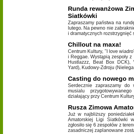
Runda rewanżowa Zim
Siatkówki
Zapraszamy państwa na rundę 
lutego. Na pewno nie zabrakn
i dramatycznych rozstrzygnięć
Chillout na maxa!
Centrum Kultury, "I love wiadr
i Reggae. Wystąpią zespoły z
Hustlazzz, Beat Box DCK), 
Yard), Kudowy-Zdroju (Nielega
Casting do nowego m
Serdecznie zapraszamy do 
musialu przygotowywaneg
działający przy Centrum Kult
Rusza Zimowa Amator
Już w najbliższy poniedziałe
Amatorskiej Ligi Siatkówki
zgłosiło się 6 zespołów z ter
zasadniczej zaplanowane został