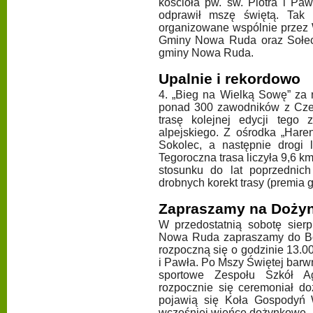
kościoła pw. św. Piotra i Pa
odprawił mszę świętą. Tak 
organizowane wspólnie przez 
Gminy Nowa Ruda oraz Sołec
gminy Nowa Ruda.
Upalnie i rekordowo
4. „Bieg na Wielką Sowę” za 
ponad 300 zawodników z Czech
trasę kolejnej edycji tego
alpejskiego. Z ośrodka „Har
Sokolec, a następnie drogi
Tegoroczna trasa liczyła 9,6 
stosunku do lat poprzednic
drobnych korekt trasy (premia g
Zapraszamy na Doży
W przedostatnią sobotę sier
Nowa Ruda zapraszamy do Bo
rozpoczną się o godzinie 13.00
i Pawła. Po Mszy Świętej bar
sportowe Zespołu Szkół Ag
rozpocznie się ceremoniał d
pojawią się Koła Gospodyń W
wcześniej wieńce dożynkowe.