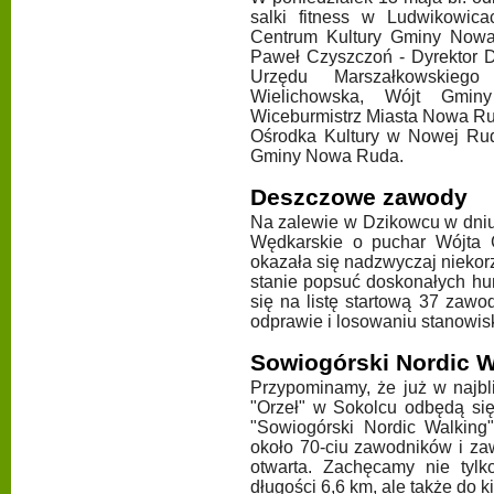
salki fitness w Ludwikowica
Centrum Kultury Gminy Nowa 
Paweł Czyszczoń - Dyrektor 
Urzędu Marszałkowskieg
Wielichowska, Wójt Gmi
Wiceburmistrz Miasta Nowa Ru
Ośrodka Kultury w Nowej Rud
Gminy Nowa Ruda.
Deszczowe zawody
Na zalewie w Dzikowcu w dniu
Wędkarskie o puchar Wójta
okazała się nadzwyczaj niekorz
stanie popsuć doskonałych h
się na listę startową 37 zawo
odprawie i losowaniu stanowis
Sowiogórski Nordic Wa
Przypominamy, że już w najbl
"Orzeł" w Sokolcu odbędą si
"Sowiogórski Nordic Walking"
około 70-ciu zawodników i zaw
otwarta. Zachęcamy nie tylko
długości 6,6 km, ale także do k