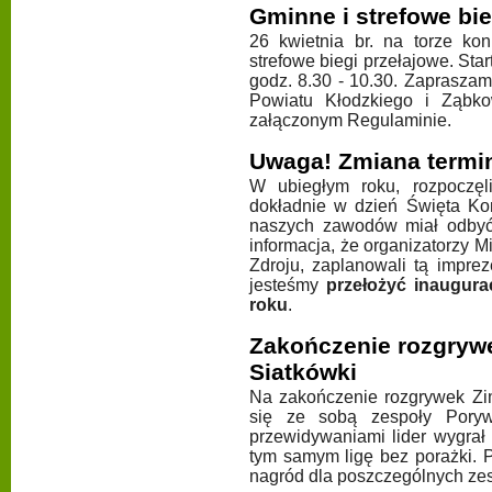
Gminne i strefowe bie
26 kwietnia br. na torze k
strefowe biegi przełajowe. Sta
godz. 8.30 - 10.30. Zapraszam
Powiatu Kłodzkiego i Ząbko
załączonym Regulaminie.
Uwaga! Zmiana termi
W ubiegłym roku, rozpoczęl
dokładnie w dzień Święta Kon
naszych zawodów miał odbyć 
informacja, że organizatorzy M
Zdroju, zaplanowali tą impr
jesteśmy
przełożyć inaugura
roku
.
Zakończenie rozgrywe
Siatkówki
Na zakończenie rozgrywek Zim
się ze sobą zespoły Poryw
przewidywaniami lider wygrał 
tym samym ligę bez porażki. 
nagród dla poszczególnych ze