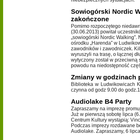
Sowiogórski Nordic W
zakończone
Pomimo rozpoczętego niedawno
(30.06.2013) powitał uczestni
„sowiogórski Nordic Walking”.
ośrodku „Harenda” w Ludwikowi
zawodników i zawodniczek. Kil
wyruszyli na trasę, o łącznej 
wytyczony został w przeciwną s
powodu na niedostępność częśc
Zmiany w godzinach p
Biblioteka w Ludwikowicach Kł
czynna od godz 9.00 do godz.1
Audiolake B4 Party
Zapraszamy na imprezę promują
Już w pierwszą sobotę lipca (
Centrum Kultury wystąpią: Vinc
Podczas imprezy rozdawane będ
Audiolake. Zapraszamy, 6 lipca,