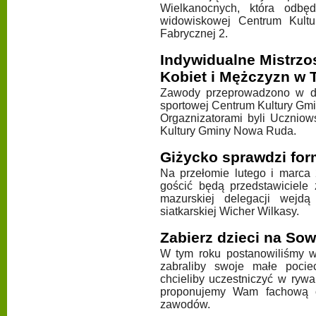
Wielkanocnych, która odb
widowiskowej Centrum Kultu
Fabrycznej 2.
Indywidualne Mistrz
Kobiet i Mężczyzn w 
Zawody przeprowadzono w dn
sportowej Centrum Kultury Gm
Orgaznizatorami byli Uczniow
Kultury Gminy Nowa Ruda.
Giżycko sprawdzi for
Na przełomie lutego i marc
gościć będą przedstawiciele
mazurskiej delegacji wejdą
siatkarskiej Wicher Wilkasy.
Zabierz dzieci na So
W tym roku postanowiliśmy wy
zabraliby swoje małe poci
chcieliby uczestniczyć w rywa
proponujemy Wam fachową o
zawodów.