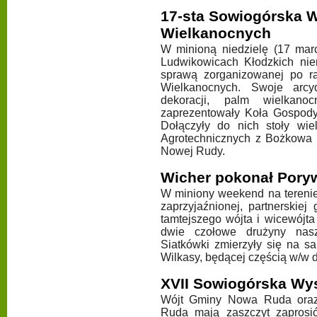
17-sta Sowiogórska 
Wielkanocnych
W minioną niedzielę (17 mar
Ludwikowicach Kłodzkich ni
sprawą zorganizowanej po r
Wielkanocnych. Swoje arcy
dekoracji, palm wielkan
zaprezentowały Koła Gospod
Dołączyły do nich stoły wi
Agrotechnicznych z Bożkowa 
Nowej Rudy.
Wicher pokonał Poryw
W miniony weekend na tereni
zaprzyjaźnionej, partnerskie
tamtejszego wójta i wicewójta
dwie czołowe drużyny nasz
Siatkówki zmierzyły się na s
Wilkasy, będącej częścią w/w d
XVII Sowiogórska Wy
Wójt Gminy Nowa Ruda oraz
Ruda mają zaszczyt zaprosi