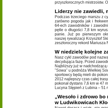
przyszłorocznych mistrzostw. 
Liderzy nie zawiedli,
Podczas trzeciego marszu z cy
zarówno pogoda jak i frekwen
64-ech zawodników i zawodnic
pętle o długości 7,8 km wyrus
panie. Już po pierwszym ok
naszej rywalizacji Krzysztof S
zeszłoroczny rekord Mariusza 
W niedzielę kolejne 
Nasz cykl zawodów pod nazwą 
decydująca fazę. Przed zawodni
Najbliższy już w nadchodzącą 
"Sowa" u podnóża Wielkiej So
sportowcy będą mieli do pokon
2012 najlepszy czas całej tras
pokonał dystans 7,6 km w 47 m
Lucyna Stępień z Lubina – 51 m
„Wesoło i zdrowo bo 
w Ludwikowicach Kło
Nawet deszcz i wiatr nie prz