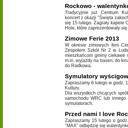
Rockowo - walentyn
Tradycyjnie już Centrum K
koncert z okazji "Święta zakoc
się 15 lutego. Zagrały kapele
Hole, które zaprezentowały się 
Zimowe Ferie 2013
W okresie zimowych ferii C
Zespołem Szkół Nr 2 w Ludw
mieszkańcom gminy ciekawe 
m.in. wyjazdy na basen, do k
do Radkowa.
Symulatory wyścigow
Zapraszamy 6 lutego w godz. 
Kultury.
Dla wszystkich chcących spró
samochodu WRC lub innego s
symulatorach.
Przed nami I love Roc
Zapraszamy 15 lutego o godz.
"MAX" odbędzię się walentynkow