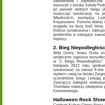
zawodników i zawodniczek.
wyruszyli z boiska Szkoły Po
po paruset metrach biegu u
rozpocząć rywalizację na p
Włodzickich, pomiędzy Lud
Krajanowem. Pomimo dobrej i 
względu na dużą ilość błota
Dobrze oznakowana i zabezpie
problemów w nawigacji zawodn
imprezy.
2. Bieg Niepodległośc
Wójt Gminy Nowa Ruda or
serdecznie zaprasza wszystki
w "2. Biegu Niepodległości
listopada 2013 roku spotka
rywalizować na niemal 8-mio k
startem i metą na boisku Zespoł
uczestników biegu czekają 
Zwycięzcy kategorii wiekowy
Triumfator imprezy zdobędzie
Karwowskiego.
Halloween Rock Sho
Centrum Kultury Gminy Nowa 