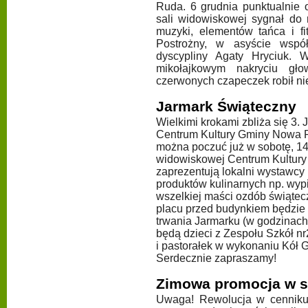
Ruda. 6 grudnia punktualnie 
sali widowiskowej sygnał do
muzyki, elementów tańca i fi
Postrożny, w asyście współo
dyscypliny Agaty Hryciuk. 
mikołajkowym nakryciu gło
czerwonych czapeczek robił n
Jarmark Świąteczny
Wielkimi krokami zbliża się 3.
Centrum Kultury Gminy Nowa R
można poczuć już w sobotę, 14 
widowiskowej Centrum Kultury
zaprezentują lokalni wystawcy 
produktów kulinarnych np. wyp
wszelkiej maści ozdób świątecz
placu przed budynkiem będzie 
trwania Jarmarku (w godzinach 
będą dzieci z Zespołu Szkół nr
i pastorałek w wykonaniu Kół
Serdecznie zapraszamy!
Zimowa promocja w s
Uwaga! Rewolucja w cenniku