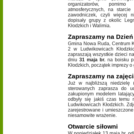
organizatorów, pomimo
atmosferycznych, na starci
zawodniczek, czyli więcej n
dopisały grupy z okolic Leg
Kłodzkich i Walimia.
Zapraszamy na Dzień
Gmina Nowa Ruda, Centrum Ku
2 w Ludwikowicach Kłodzkic
zapraszają wszystkie dzieci n
dniu
31 maja br.
na boisku p
Kłodzkich, początek imprezy o
Zapraszamy na zajęci
Już w najbliższą niedzielę
sterowanych zaprasza do u
zakupionym modelem latający
odbyły się jakiś czas temu
Ludwikowicach Kłodzkich. Zdj
zarejestrowane i umieszczone 
niesamowite wrażenie.
Otwarcie siłowni
W poniedziałek 13 maja br. odb