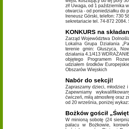
wejść kosztujący do tej pory 50
zł! Uwaga, od 1 października
otwarcia - od poniedziałku do p
Ireneusz Górski, telefon:
730 58
sekretariacie tel. 74-872 2084.
KONKURS na składan
Zarząd Województwa Dolnoślą
Lokalna Grupa Działania „Pa
terenie gmin: Głuszyca, N
działania 4.1/413 WDRAŻA
objętego Programem Rozw
udziałem środków Europejsk
Obszarów Wiejskich
Nabór do sekcji!
Zapraszamy dzieci, młodzież i
Zapewniamy wykwalifikowany
ćwiczeń, miłą atmosferę oraz z
od 20 września, poniżej wykaz:
Bożków gościł „Świę
W minioną sobotę (24 sierpnia
pałacu w Bożkowie, korowó