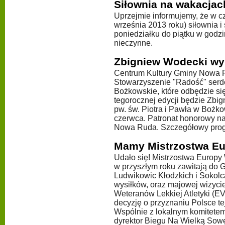
Siłownia na wakacjac
Uprzejmie informujemy, że w c
września 2013 roku) siłownia i
poniedziałku do piątku w godz
nieczynne.
Zbigniew Wodecki wy
Centrum Kultury Gminy Nowa 
Stowarzyszenie "Radość" serd
Bożkowskie, które odbędzie si
tegorocznej edycji będzie Zbig
pw. św. Piotra i Pawła w Bożko
czerwca. Patronat honorowy n
Nowa Ruda. Szczegółowy progr
Mamy Mistrzostwa Eu
Udało się! Mistrzostwa Europ
w przyszłym roku zawitają do 
Ludwikowic Kłodzkich i Sokolc
wysiłków, oraz majowej wizyci
Weteranów Lekkiej Atletyki (EV
decyzję o przyznaniu Polsce te
Wspólnie z lokalnym komitetem
dyrektor Biegu Na Wielką Sowę 