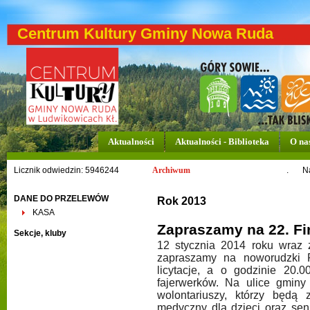
Centrum Kultury Gminy Nowa Ruda
Aktualności
Aktualności - Biblioteka
O na
Licznik odwiedzin: 5946244
Archiwum
.
N
DANE DO PRZELEWÓW
Rok 2013
KASA
Zapraszamy na 22. F
Sekcje, kluby
12 stycznia 2014 roku wraz z
zapraszamy na noworudzki R
licytacje, a o godzinie 20.
fajerwerków. Na ulice gminy
wolontariuszy, którzy będą z
medyczny dla dzieci oraz se