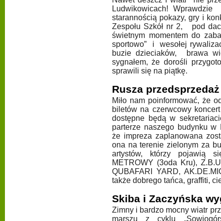
Ludwikowicach! Wprawdzie 
starannością pokazy, gry i ko
Zespołu Szkół nr 2, pod dach
świetnym momentem do zaba
sportowo” i wesołej rywaliza
buzie dzieciaków, brawa wi
sygnałem, że dorośli przygot
sprawili się na piątkę.
Rusza przedsprzedaż b
Miło nam poinformować, że od
biletów na czerwcowy koncert 
dostępne będą w sekretariac
parterze naszego budynku w 
że impreza zaplanowana zosta
ona na terenie zielonym za b
artystów, którzy pojawią 
METROWY (3oda Kru), Z.B.
QUBAFARI YARD, AK.DE.MIC,
także dobrego tańca, graffiti, c
Skiba i Zaczyńska wyg
Zimny i bardzo mocny wiatr pr
marszu z cyklu „Sowiogór