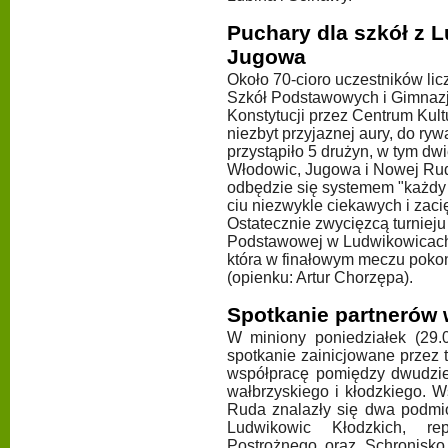
Puchary dla szkół z 
Jugowa
Około 70-cioro uczestników licz
Szkół Podstawowych i Gimnazj
Konstytucji przez Centrum Ku
niezbyt przyjaznej aury, do ryw
przystąpiło 5 drużyn, w tym dw
Włodowic, Jugowa i Nowej Rudy.
odbędzie się systemem "każdy 
ciu niezwykle ciekawych i zaci
Ostatecznie zwycięzcą turnieju
Podstawowej w Ludwikowicach 
która w finałowym meczu pok
(opienku: Artur Chorzępa).
Spotkanie partnerów 
W miniony poniedziałek (29.
spotkanie zainicjowane przez 
współpracę pomiędzy dwudzie
wałbrzyskiego i kłodzkiego. 
Ruda znalazły się dwa podmi
Ludwikowic Kłodzkich, re
Postrożnego oraz Schronisko 