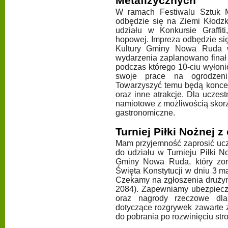
Metafizycznych
W ramach Festiwalu Sztuk M
odbędzie się na Ziemi Kłodzk
udziału w Konkursie Graffit
hopowej. Impreza odbędzie się
Kultury Gminy Nowa Ruda 
wydarzenia zaplanowano finał k
podczas którego 10-ciu wyłoni
swoje prace na ogrodzeni
Towarzyszyć temu będą koncer
oraz inne atrakcje. Dla ucze
namiotowe z możliwością skorzys
gastronomiczne.
Turniej Piłki Nożnej z
Mam przyjemność zaprosić ucz
do udziału w Turnieju Piłki 
Gminy Nowa Ruda, który zor
Święta Konstytucji w dniu 3 
Czekamy na zgłoszenia drużyn 
2084). Zapewniamy ubezpiecz
oraz nagrody rzeczowe dl
dotyczące rozgrywek zawarte z
do pobrania po rozwinięciu stro