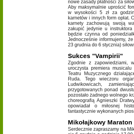
nowe zasady płatności za sił
Aby maksymalnie uprościć for
w wysokości 5 zł za godzi
karnetów i innych form opłat. 
karnety zachowują swoją wa
zakupić jedynie u instruktora
będzie czynna od poniedział
Jednocześnie informujemy, że
23 grudnia do 6 stycznia) siło
Sukces "Vampirii"
Zgodnie z zapowiedziami, w 
uroczysta premiera musical
Teatru Muzycznego działają
Ruda. Tego wieczoru organ
Ludwikowicach, zamienia
przygotowanych ponad dwustu 
pozostało żadnego wolnego krz
choreografią Agnieszki Dratw
opowiadał o miłosnej histo
fantastycznie wykonanych pios
Mikołajkowy Maraton
Serdecznie zapraszamy na Mik