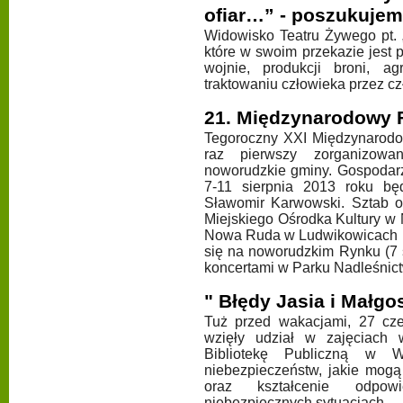
ofiar…” - poszukujem
Widowisko Teatru Żywego pt. 
które w swoim przekazie jest
wojnie, produkcji broni, agr
traktowaniu człowieka przez cz
21. Międzynarodowy F
Tegoroczny XXI Międzynarodo
raz pierwszy zorganizowa
noworudzkie gminy. Gospodarz
7-11 sierpnia 2013 roku bę
Sławomir Karwowski. Sztab o
Miejskiego Ośrodka Kultury w
Nowa Ruda w Ludwikowicach Kł
się na noworudzkim Rynku (7 
koncertami w Parku Nadleśnict
" Błędy Jasia i Małgo
Tuż przed wakacjami, 27 cze
wzięły udział w zajęciach
Bibliotekę Publiczną w W
niebezpieczeństw, jakie mogą
oraz kształcenie odpow
niebezpiecznych sytuacjach.