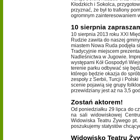
Kłodzkich i Sokolca, przygotow
przyznać, że był to trafiony po
ogromnym zainteresowaniem w
10 sierpnia zaprasza
10 sierpnia 2013 roku XXI Mię
Rudzie zawita do naszej gminy 
miastem Nowa Ruda podjęła się
Tradycyjnie miejscem prezentac
Nadleśnictwa w Jugowie. Impre
występami Kół Gospodyń Wiej
terenie parku odbywać się będ
którego będzie okazja do spr
zespoły z Serbii, Turcji i Pols
scenie pojawią się grupy folkl
przewidziany jest aż na 3,5 god
Zostań aktorem!
Od poniedziałku 29 lipca do c
na sali widowiskowej Centr
Widowiska Teatru Żywego pt. 
poszukujemy statystów chcącyc
Widowisko Teatru Żyw