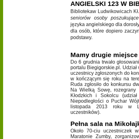
ANGIELSKI 123 W BI
Bibliotekaw Ludwikowicach Kł. 
seniorów osoby poszukując
języka angielskiego dla doros
dla osób, które dopiero zaczy
podstawy.
Mamy drugie miejsce
Do 6 grudnia trwało głosowan
portalu Biegigorskie.pl. Udział
uczestnicy zgłoszonych do kon
w kończącym się roku na ter
Ruda zgłosiło do konkursu dw
Na Wielką Sowę, rozegrany 
Kłodzkich i Sokolcu (udzia
Niepodległości o Puchar Wó
listopada 2013 roku w L
uczestników).
Pełna sala na Mikoł
Około 70-ciu uczestniczek 
Maratonie Zumby, zorganiz