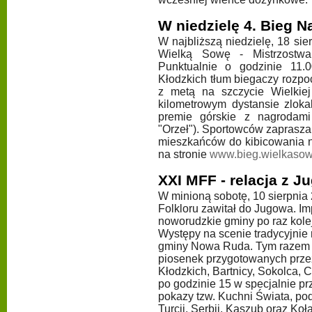
W niedzielę 4. Bieg N
W najbliższą niedzielę, 18 si
Wielką Sowę - Mistrzostw
Punktualnie o godzinie 11
Kłodzkich tłum biegaczy rozpocz
z metą na szczycie Wielkie
kilometrowym dystansie zlok
premie górskie z nagrodam
"Orzeł"). Sportowców zapraszam
mieszkańców do kibicowania n
na stronie
www.bieg.wielkasow
XXI MFF - relacja z J
W minioną sobotę, 10 sierpnia
Folkloru zawitał do Jugowa. I
noworudzkie gminy po raz kole
Występy na scenie tradycyjnie
gminy Nowa Ruda. Tym razem 
piosenek przygotowanych prze
Kłodzkich, Bartnicy, Sokolca, 
po godzinie 15 w specjalnie p
pokazy tzw. Kuchni Świata, pod
Turcji, Serbii, Kaszub oraz K