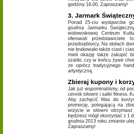
godziny 16.00. Zapraszamy!
3. Jarmark Świąteczn
Ponad 25-ciu wystawców go
grudnia Jarmarku Świąteczn
widowiskowej Centrum Kul
oferowali przedstawiciele 
przedsiębiorcy. Na stołach d
nie brakowało także ciast i ci
mieli okazję także zakupić bi
szaliki, czy w końcu żywe choi
że oprócz tradycyjnego hand
artystyczną.
Zbieraj kupony i korzy
Jak już wspominaliśmy, od po
cennik siłowni i salki fitness.
Aby zachęcić Was do korzys
promocję, polegającą na zbi
wizycie w siłowni otrzymasz
będziesz mógł skorzystać z 1 
grudnia 2013 roku zmianie ule
Zapraszamy!