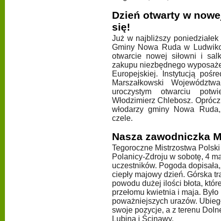
Dzień otwarty w nowej
się!
Już w najbliższy poniedziałek
Gminy Nowa Ruda w Ludwikow
otwarcie nowej siłowni i sal
zakupu niezbędnego wyposażen
Europejskiej. Instytucją poś
Marszałkowski Województwa
uroczystym otwarciu potw
Włodzimierz Chlebosz. Oprócz 
włodarzy gminy Nowa Ruda
czele.
Nasza zawodniczka Mi
Tegoroczne Mistrzostwa Polski 
Polanicy-Zdroju w sobotę, 4 ma
uczestników. Pogoda dopisała, 
ciepły majowy dzień. Górska tr
powodu dużej ilości błota, któr
przełomu kwietnia i maja. Był
poważniejszych urazów. Ubiegł
swoje pozycje, a z terenu Doln
Lubina i Ścinawy.