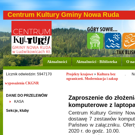
Centrum Kultury Gminy Nowa Ruda
Aktualności
Aktualności - Biblioteka
O na
Licznik odwiedzin: 5947170
Projekty krajowe
»
Kultura bez
.
N
ograniczeń. Modernizacja i zakup
wyposażenia CKGNR
DANE DO PRZELEWÓW
Zaproszenie do złożeni
KASA
komputerowe z laptop
Sekcje, kluby
Centrum Kultury Gminy Nowa
dostawę 7 zestawów kompute
Państwo w załączniku. Ofert
2020 r. do godz. 10.00.